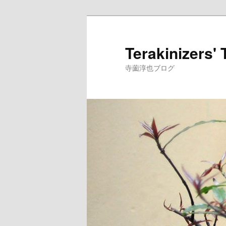
メ
イ
ン
Terakinizers' 
コ
寺薗淳也ブログ
ン
テ
ン
ツ
へ
移
動