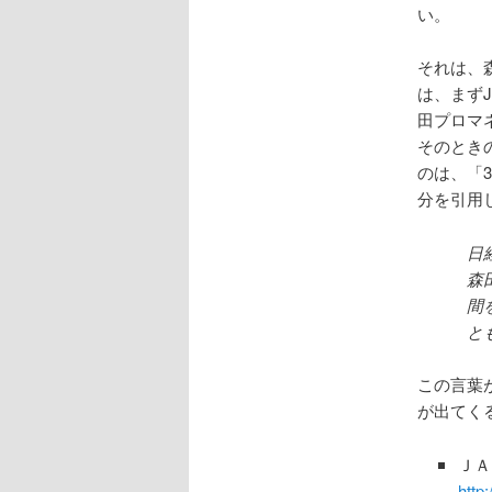
い。
それは、
は、まず
田プロマ
そのとき
のは、「
分を引用
日
森
間
と
この言葉
が出てく
ＪＡ
http