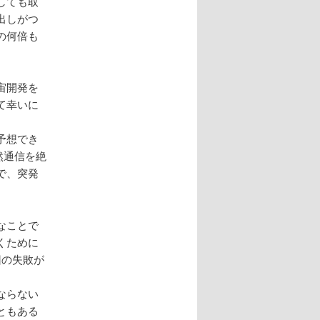
しても取
出しがつ
の何倍も
宙開発を
て幸いに
予想でき
然通信を絶
で、突発
なことで
くために
回の失敗が
ならない
ともある