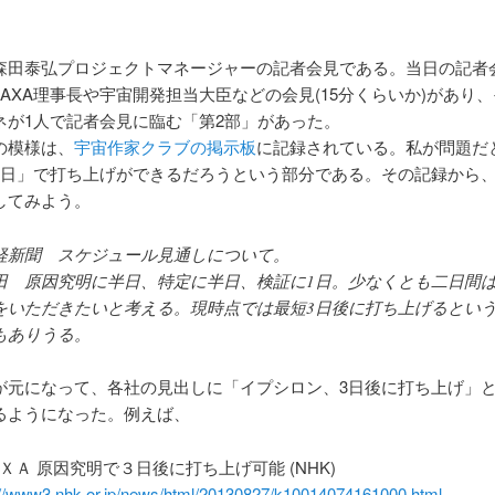
森田泰弘プロジェクトマネージャーの記者会見である。当日の記者
JAXA理事長や宇宙開発担当大臣などの会見(15分くらいか)があり
ネが1人で記者会見に臨む「第2部」があった。
の模様は、
宇宙作家クラブの掲示板
に記録されている。私が問題だ
3日」で打ち上げができるだろうという部分である。その記録から
してみよう。
経新聞 スケジュール見通しについて。
田 原因究明に半日、特定に半日、検証に1日。少なくとも二日間
をいただきたいと考える。現時点では最短3日後に打ち上げるとい
もありうる。
が元になって、各社の見出しに「イプシロン、3日後に打ち上げ」
るようになった。例えば、
ＸＡ 原因究明で３日後に打ち上げ可能 (NHK)
://www3.nhk.or.jp/news/html/20130827/k10014074161000.html