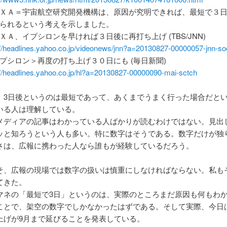
ＸＡ＝宇宙航空研究開発機構は、原因が究明できれば、最短で３
られるという考えを示しました。
ＸＡ、イプシロンを早ければ３日後に再打ち上げ (TBS/JNN)
://headlines.yahoo.co.jp/videonews/jnn?a=20130827-00000057-jnn-so
プシロン＞再度の打ち上げ３０日にも (毎日新聞)
://headlines.yahoo.co.jp/hl?a=20130827-00000090-mai-sctch
、3日後というのは最短であって、あくまでうまく行った場合だと
いる人は理解している。
メディアの記事はわかっている人ばかりが読むわけではない。見出
ッと知ろうという人も多い。特に数字はそうである。数字だけが独
さは、広報に携わった人なら誰もが経験しているだろう。
そ、広報の現場では数字の扱いは慎重にしなければならない。私も
てきた。
マネの「最短で3日」というのは、実際のところまだ原因も何もわ
ことで、架空の数字でしかなかったはずである。そして実際、今日は
上げが9月まで延びることを発表している。