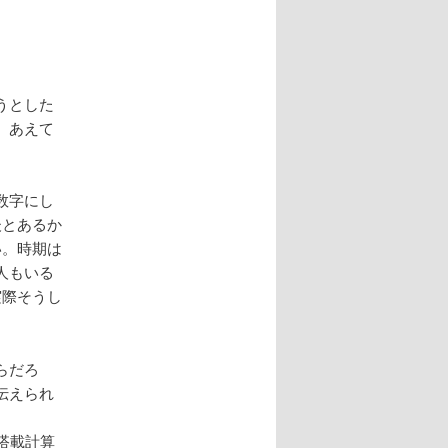
うとした
、あえて
数字にし
後とあるか
い。時期は
人もいる
実際そうし
らだろ
伝えられ
搭載計算