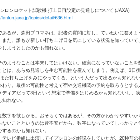
シロンロケット試験機 打上日再設定の見通しについて (JAXA)
//fanfun.jaxa.jp/topics/detail/636.html
であるが、森田プロマネは、記者の質問に対し、ていねいに答えよ
。また、誰もが新しい打ち上げ日を気にしている状況を知っていて
をしようとしたのかも知れない。
そのようなことは本来してはいけない。確実になっていないことを
ことは、あらぬ見通しを生む可能性を産んでしまう。例えば、3日
にまた打ち上げをみにやってくる、という人だって出るかも知れな
終わり。最後の可能性と考えて宿や交通機関の予約を取ろうとする
メディアだって3日という想定で準備をはじめるかも知れないし、
も知れない。
は数字を欲しがる。おそらくではあるが、その方がわかりやすいか
らないことというのは皆不安だから、数字になっていてしっかりと
心するのかも知れない。
、テレビ番組に出演してイプシロンの解説をしていたが、20秒前の