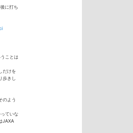
日後に打ち
ci
いうことは
しだけを
り歩きし
そのよう
かっていな
JAXA