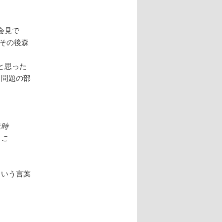
会見で
、その後森
と思った
、問題の部
は時
うこ
という言葉