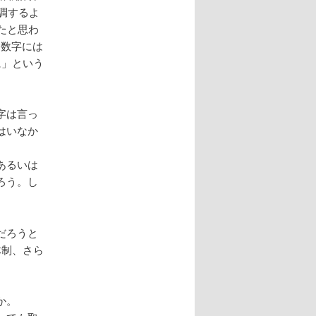
調するよ
たと思わ
う数字には
に」という
字は言っ
はいなか
あるいは
ろう。し
だろうと
体制、さら
か。