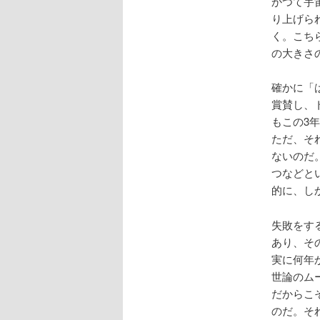
かつて宇
り上げら
く。こち
の大きさ
確かに「
賞賛し、
もこの3
ただ、そ
ないのだ。
つなどと
的に、し
失敗をす
あり、そ
実に何年
世論のム
だからこ
のだ。そ