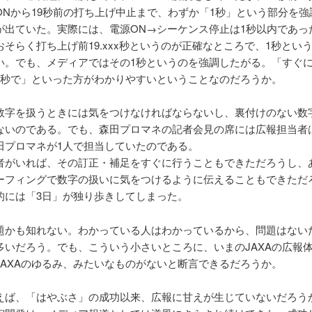
ONから19秒前の打ち上げ中止まで、わずか「1秒」という部分を強
が出ていた。実際には、電源ON→シーケンス停止は1秒以内であっ
おそらく打ち上げ前19.xxx秒というのが正確なところで、1秒とい
い。でも、メディアではその1秒というのを強調したがる。「すぐ
1秒で」といった方がわかりやすいということなのだろうか。
数字を扱うときには気をつけなければならないし、裏付けのない数
ないのである。でも、森田プロマネの記者会見の席には広報担当者
田プロマネが1人で担当していたのである。
者がいれば、その訂正・補足をすぐに行うこともできただろうし、
ーフィングで数字の扱いに気をつけるように伝えることもできただ
的には「3日」が独り歩きしてしまった。
題かも知れない。わかっている人はわかっているから、問題はない
多いだろう。でも、こういう小さいところに、いまのJAXAの広報
JAXAのゆるみ、みたいなものがないと断言できるだろうか。
えば、「はやぶさ」の成功以来、広報に甘えが生じていないだろう