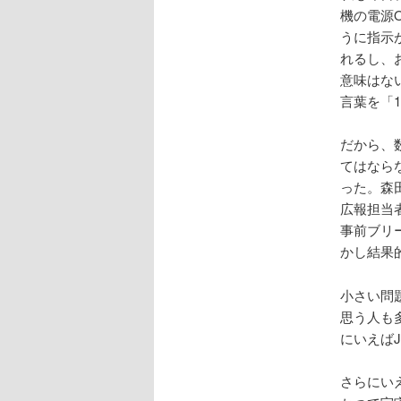
機の電源
うに指示
れるし、
意味はな
言葉を「
だから、
てはなら
った。森
広報担当
事前ブリ
かし結果
小さい問
思う人も
にいえば
さらにい