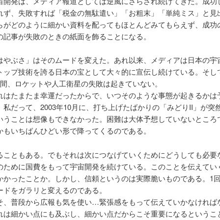
宙開発は、メディア報道としては逆風にさらされ続けてきた。成功
れず、失敗すれば「税金の無駄遣い」「お粗末」「単純ミス」と見
らがどのように細かい資料を配ってもほとんどみてもらえず、成功
の記事が失敗のときの紙面を飾ることになる。
はやぶさ」はそのムードを変えた。あれ以来、メディアは日本の宇
トップ技術を誇る日本の宝として大々的に宣伝し続けている。そし
年間、ロケットや人工衛星の失敗は起きていない。
れはたまたま幸運だったからで、いつそのような事態が起きるかは
私だって、2003年10月に、打ち上げたばかりの「みどりII」が突
いうことは想像もできなかった。困難は大体予想していないところ
かもいちばんひどい形で降ってくるのである。
ることもある。でもそれは次につなげていくためにどうしても必要
のために国費をもって宇宙開発を続けている。このことを伝えてい
かかったことか。しかし、信頼というのは実際脆いものである。1
ードをガラリと変えるのである。
そ、普段から広報も気を使い…緊張感をもって伝えていかなければ
れは細かい点にも及ぶし、細かい点だからこそ重要になるというこ