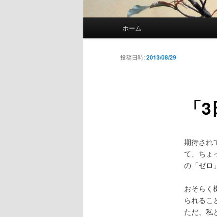
メ
ホーム
イ
ン
メ
投稿日時:
2013/08/29
ニ
ュ
ー
「3
期待され
て、ちょ
の「ゼロ
おそらく
られるこ
ただ、私