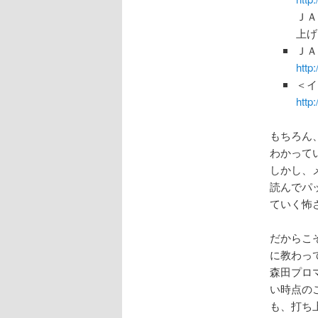
ＪＡ
上げ
ＪＡ
http
＜イ
http
もちろん
わかって
しかし、
読んでパ
ていく怖
だからこ
に教わっ
森田プロ
い時点の
も、打ち