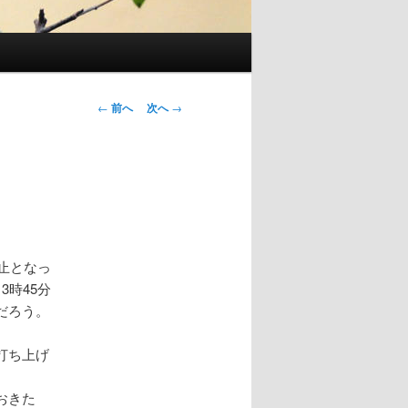
投
←
前へ
次へ
→
稿
ナ
ビ
ゲ
ー
シ
ョ
止となっ
ン
時45分
だろう。
打ち上げ
おきた